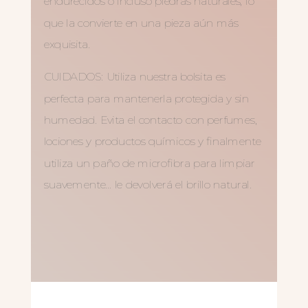
endurecidos o incluso piedras naturales, lo
que la convierte en una pieza aún más
exquisita.
CUIDADOS: Utiliza nuestra bolsita es
perfecta para mantenerla protegida y sin
humedad. Evita el contacto con perfumes,
lociones y productos químicos y finalmente
utiliza un paño de microfibra para limpiar
suavemente… le devolverá el brillo natural.