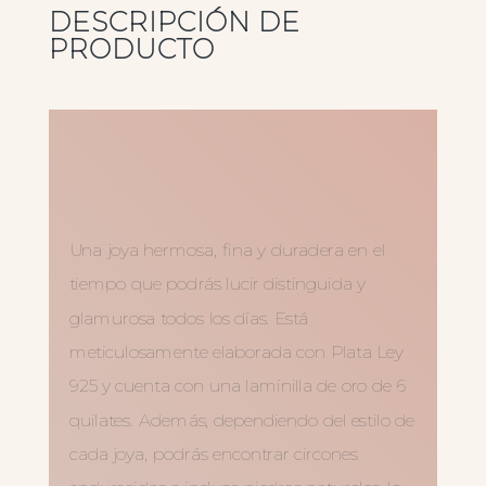
DESCRIPCIÓN DE
PRODUCTO
Una joya hermosa, fina y duradera en el
tiempo que podrás lucir distinguida y
glamurosa todos los días. Está
meticulosamente elaborada con Plata Ley
925 y cuenta con una laminilla de oro de 6
quilates. Además, dependiendo del estilo de
cada joya, podrás encontrar circones