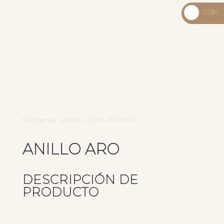
_
COP
USD
_
$
COP
$
Categorías:
Anillos
,
LINEA IMPERIO
ANILLO ARO
DESCRIPCIÓN DE
PRODUCTO