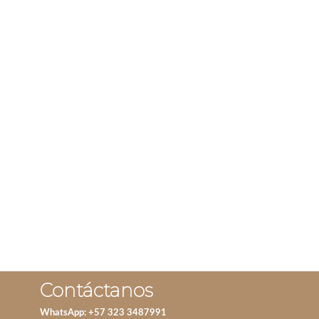
ANILLO TOLEDO
ANILLO YIN Y YANG
LEER MÁS
IVA incluido
ADD TO CART
Contáctanos
WhatsApp: +57 323 3487991