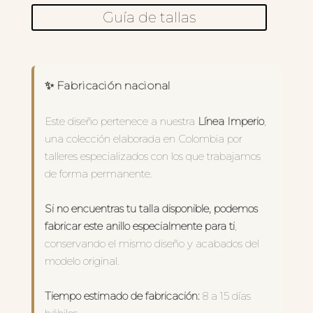
Guía de tallas
✨ Fabricación nacional
Este diseño pertenece a nuestra
Línea Imperio
,
una colección elaborada en Colombia por
talleres especializados con los que trabajamos
de forma permanente.
Si no encuentras tu talla disponible, podemos
fabricar este anillo especialmente para ti
,
conservando el mismo diseño y acabados del
modelo original.
Tiempo estimado de fabricación:
8 a 15 días