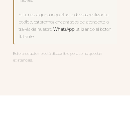
hábiles.
Si tienes alguna inquietud o deseas realizar tu
pedido, estaremos encantados de atenderte a
través de nuestro
WhatsApp
utilizando el botón
flotante.
Este producto no está disponible porque no quedan
existencias.
PRODUCTOS
RELACIONADOS