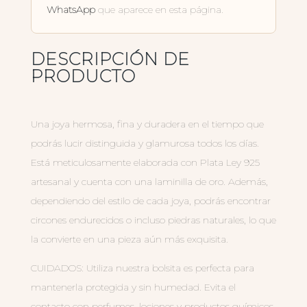
WhatsApp
que aparece en esta página.
DESCRIPCIÓN DE
PRODUCTO
Una joya hermosa, fina y duradera en el tiempo que
podrás lucir distinguida y glamurosa todos los días.
Está meticulosamente elaborada con Plata Ley 925
artesanal y cuenta con una laminilla de oro. Además,
dependiendo del estilo de cada joya, podrás encontrar
circones endurecidos o incluso piedras naturales, lo que
la convierte en una pieza aún más exquisita.
CUIDADOS: Utiliza nuestra bolsita es perfecta para
mantenerla protegida y sin humedad. Evita el
contacto con perfumes, lociones y productos químicos