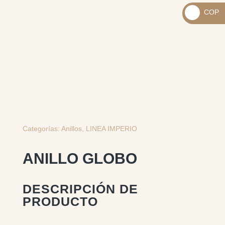
_
COP
USD
_
$
COP
$
Categorías:
Anillos
,
LINEA IMPERIO
ANILLO GLOBO
DESCRIPCIÓN DE
PRODUCTO