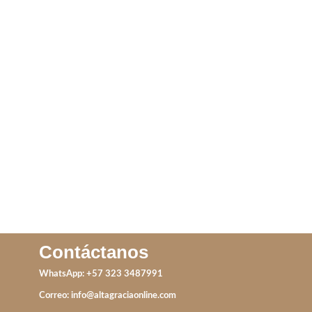
ANILLO TOLEDO
CANDONGA FLOWER
LEER MÁS
IVA incluido
ADD TO CART
Contáctanos
WhatsApp: +57 323 3487991
Correo:
info@altagraciaonline.com