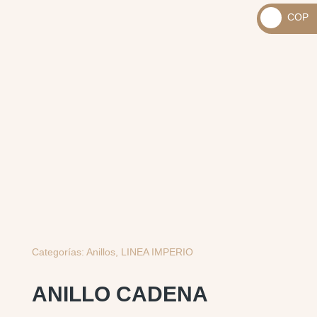
_
COP
USD
_
$
COP
$
Categorías:
Anillos
,
LINEA IMPERIO
ANILLO CADENA