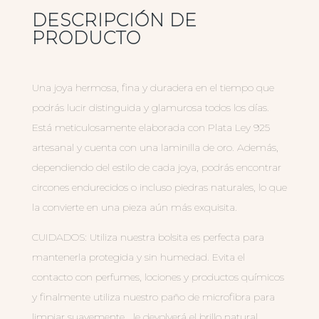
DESCRIPCIÓN DE
PRODUCTO
Una joya hermosa, fina y duradera en el tiempo que
podrás lucir distinguida y glamurosa todos los días.
Está meticulosamente elaborada con Plata Ley 925
artesanal y cuenta con una laminilla de oro. Además,
dependiendo del estilo de cada joya, podrás encontrar
circones endurecidos o incluso piedras naturales, lo que
la convierte en una pieza aún más exquisita.
CUIDADOS: Utiliza nuestra bolsita es perfecta para
mantenerla protegida y sin humedad. Evita el
contacto con perfumes, lociones y productos químicos
y finalmente utiliza nuestro paño de microfibra para
limpiar suavemente… le devolverá el brillo natural.