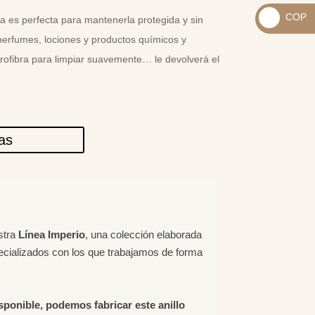
_
COP
a es perfecta para mantenerla protegida y sin
USD
_
perfumes, lociones y productos químicos y
$
COP
crofibra para limpiar suavemente… le devolverá el
$
las
stra
Línea Imperio
, una colección elaborada
ecializados con los que trabajamos de forma
isponible, podemos fabricar este anillo