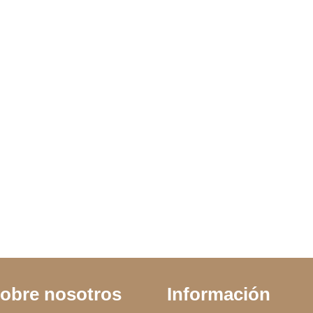
CK
ANILLO PIEDRA
ANILLO HEBE
MARCA
obre nosotros
Información