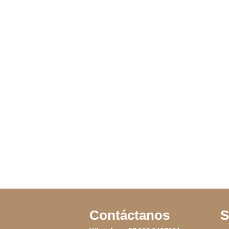
ANILLO OLA DEL
ARO FULL BLA
MAR DEL PACIFICO
IVA incluido
Contáctanos
S