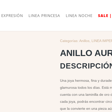
Envíos
Internacionales
 EXPRESIÓN
LINEA PRINCESA
LINEA NOCHE
SALE 
Categorías:
Anillos
,
LINEA IMPE
ANILLO AU
DESCRIPCIÓ
Una joya hermosa, fina y durader
glamurosa todos los días. Está 
cuenta con una laminilla de oro 
cada joya, podrás encontrar circ
que la convierte en una pieza aú