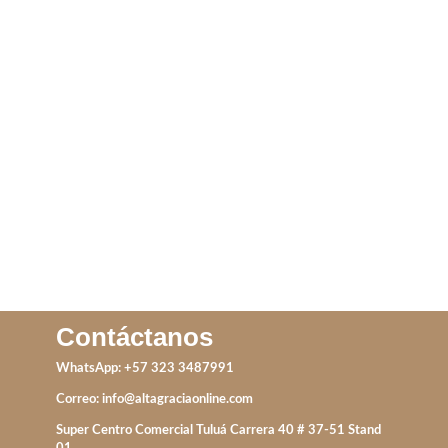
ANILLO TOLEDO
ARO FULL BLACK
LEER MÁS
IVA incluido
AÑADIR AL CARRITO
Contáctanos
WhatsApp: +57 323 3487991
Correo:
info@altagraciaonline.com
Super Centro Comercial Tuluá Carrera 40 # 37-51 Stand