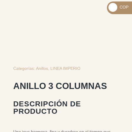
_
COP
USD
_
$
COP
$
Categorías:
Anillos
,
LINEA IMPERIO
ANILLO 3 COLUMNAS
DESCRIPCIÓN DE
PRODUCTO
Una joya hermosa, fina y duradera en el tiempo que