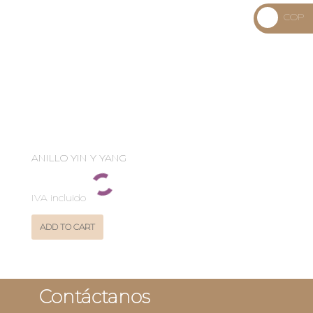
_
COP
USD
_
$
COP
$
ANILLO YIN Y YANG
IVA incluido
ADD TO CART
Contáctanos