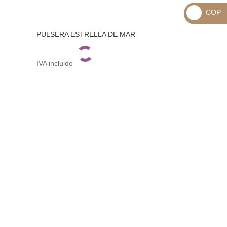
_
COP
USD
_
$
PULSERA ESTRELLA DE MAR
COP
$
IVA incluido