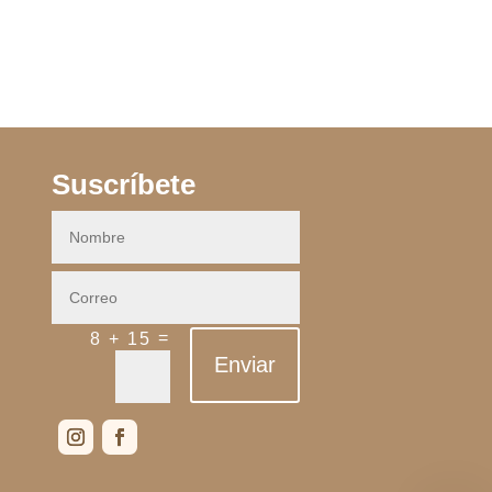
Suscríbete
=
8 + 15
Enviar