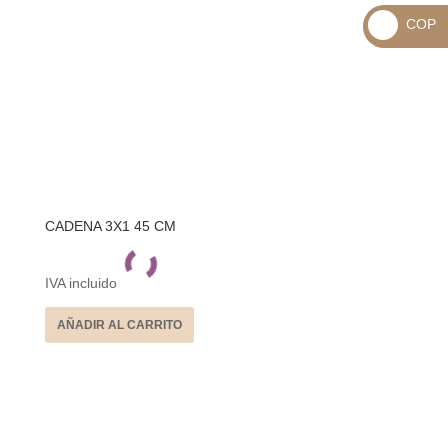
_
COP
USD
_
$
COP
$
CADENA 3X1 45 CM
IVA incluido
AÑADIR AL CARRITO