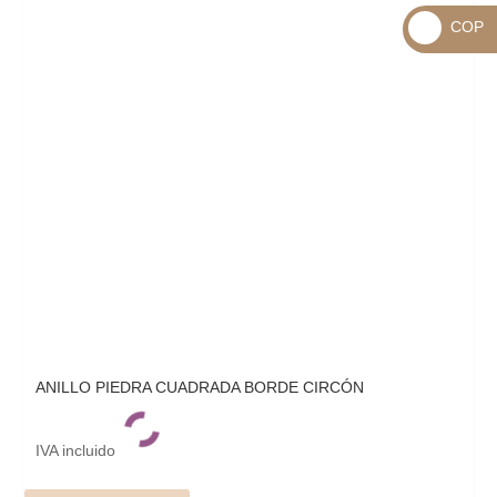
_
COP
USD
_
$
COP
$
ANILLO PIEDRA CUADRADA BORDE CIRCÓN
IVA incluido