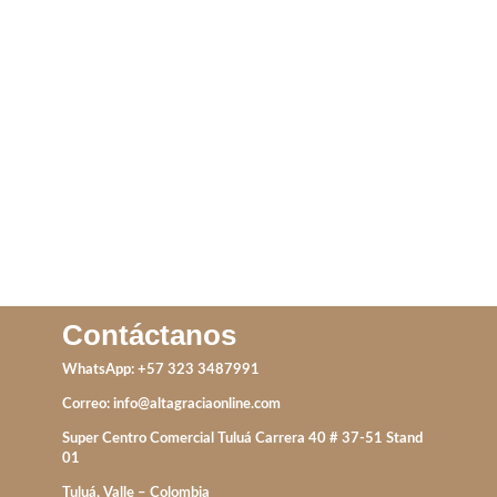
DIJES CRUZ
TOPO TREBOL PERLA
IVA incluido
IVA incluido
ADD TO CART
AÑADIR AL CARRITO
Contáctanos
WhatsApp: +57 323 3487991
Correo:
info@altagraciaonline.com
Super Centro Comercial Tuluá Carrera 40 # 37-51 Stand
01
Tuluá, Valle – Colombia