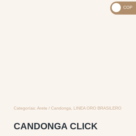
_
COP
USD
_
$
COP
$
Categorías:
Arete / Candonga
,
LINEA ORO BRASILERO
CANDONGA CLICK